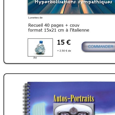
Lunettes de
soleil
Recueil 40 pages + couv
format 15x21 cm à l'italienne
15 €
+ 2.50 € de
port
Art
plastique